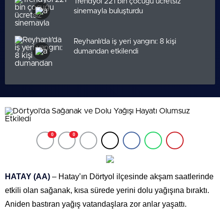
Trendyol 221 bin çocuğu ücretsiz
sinemayla buluşturdu
Reyhanlı’da iş yeri yangını: 8 kişi
dumandan etkilendi
0
0
HATAY (AA)
– Hatay’ın Dörtyol ilçesinde akşam saatlerinde
etkili olan sağanak, kısa sürede yerini dolu yağışına bıraktı.
Aniden bastıran yağış vatandaşlara zor anlar yaşattı.