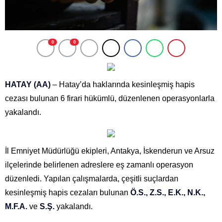
0
0
HATAY (AA)
– Hatay’da haklarında kesinleşmiş hapis
cezası bulunan 6 firari hükümlü, düzenlenen operasyonlarla
yakalandı.
İl Emniyet Müdürlüğü ekipleri, Antakya, İskenderun ve Arsuz
ilçelerinde belirlenen adreslere eş zamanlı operasyon
düzenledi. Yapılan çalışmalarda, çeşitli suçlardan
kesinleşmiş hapis cezaları bulunan
Ö.S., Z.S., E.K., N.K.,
M.F.A.
ve
S.Ş.
yakalandı.