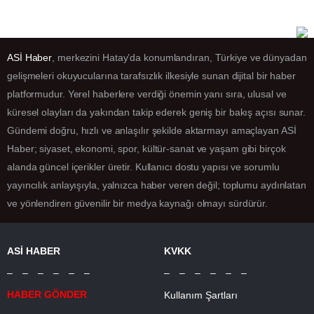
ASİ Haber
, merkezini Hatay’da konumlandıran, Türkiye ve dünyadan
gelişmeleri okuyucularına tarafsızlık ilkesiyle sunan dijital bir haber
platformudur. Yerel haberlere verdiği önemin yanı sıra, ulusal ve
küresel olayları da yakından takip ederek geniş bir bakış açısı sunar.
Gündemi doğru, hızlı ve anlaşılır şekilde aktarmayı amaçlayan ASİ
Haber; siyaset, ekonomi, spor, kültür-sanat ve yaşam gibi birçok
alanda güncel içerikler üretir. Kullanıcı dostu yapısı ve sorumlu
yayıncılık anlayışıyla, yalnızca haber veren değil; toplumu aydınlatan
ve yönlendiren güvenilir bir medya kaynağı olmayı sürdürür.
ASİ HABER
KVKK
– – – – – –
– – – – – –
HABER GÖNDER
Kullanım Şartları