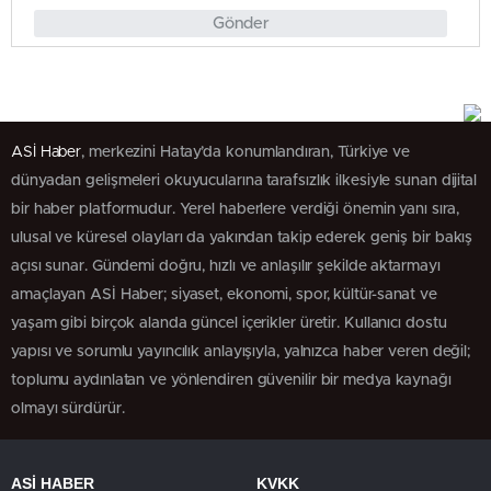
Gönder
ASİ Haber
, merkezini Hatay’da konumlandıran, Türkiye ve
dünyadan gelişmeleri okuyucularına tarafsızlık ilkesiyle sunan dijital
bir haber platformudur. Yerel haberlere verdiği önemin yanı sıra,
ulusal ve küresel olayları da yakından takip ederek geniş bir bakış
açısı sunar. Gündemi doğru, hızlı ve anlaşılır şekilde aktarmayı
amaçlayan ASİ Haber; siyaset, ekonomi, spor, kültür-sanat ve
yaşam gibi birçok alanda güncel içerikler üretir. Kullanıcı dostu
yapısı ve sorumlu yayıncılık anlayışıyla, yalnızca haber veren değil;
toplumu aydınlatan ve yönlendiren güvenilir bir medya kaynağı
olmayı sürdürür.
ASİ HABER
KVKK