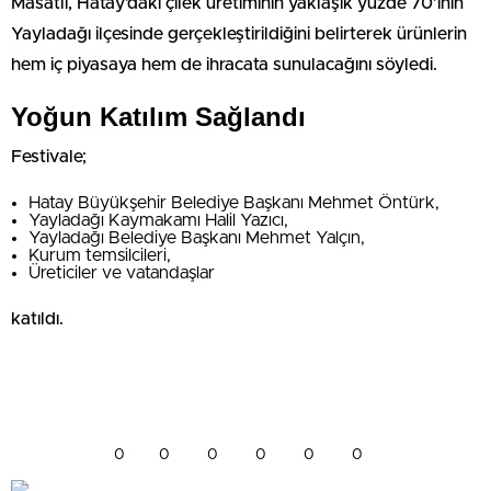
Masatlı, Hatay’daki çilek üretiminin yaklaşık yüzde 70’inin
Yayladağı ilçesinde gerçekleştirildiğini belirterek ürünlerin
hem iç piyasaya hem de ihracata sunulacağını söyledi.
Yoğun Katılım Sağlandı
Festivale;
Hatay Büyükşehir Belediye Başkanı Mehmet Öntürk,
Yayladağı Kaymakamı Halil Yazıcı,
Yayladağı Belediye Başkanı Mehmet Yalçın,
Kurum temsilcileri,
Üreticiler ve vatandaşlar
katıldı.
0
0
0
0
0
0