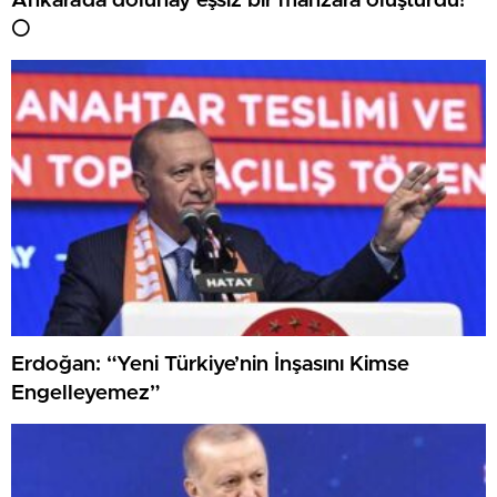
Ankara’da dolunay eşsiz bir manzara oluşturdu!
🌕
Erdoğan: “Yeni Türkiye’nin İnşasını Kimse
Engelleyemez”