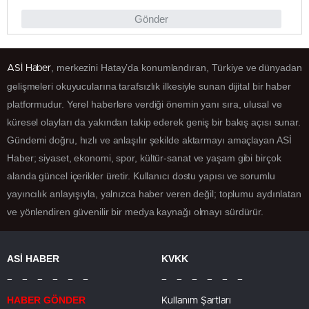
Gönder
, merkezini Hatay’da konumlandıran, Türkiye ve dünyadan
ASİ Haber
gelişmeleri okuyucularına tarafsızlık ilkesiyle sunan dijital bir haber
platformudur. Yerel haberlere verdiği önemin yanı sıra, ulusal ve
küresel olayları da yakından takip ederek geniş bir bakış açısı sunar.
Gündemi doğru, hızlı ve anlaşılır şekilde aktarmayı amaçlayan ASİ
Haber; siyaset, ekonomi, spor, kültür-sanat ve yaşam gibi birçok
alanda güncel içerikler üretir. Kullanıcı dostu yapısı ve sorumlu
yayıncılık anlayışıyla, yalnızca haber veren değil; toplumu aydınlatan
ve yönlendiren güvenilir bir medya kaynağı olmayı sürdürür.
ASİ HABER
KVKK
– – – – – –
– – – – – –
HABER GÖNDER
Kullanım Şartları