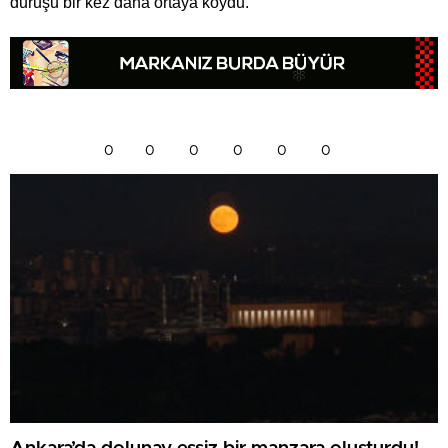
duruşu bir kez daha ortaya koydu.
0
0
0
0
0
0