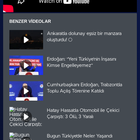
BENZER VIDEOLAR
Ankara’da dolunay eşsiz bir manzara
oluşturdu! 🌕
Erdoğan: “Yeni Türkiye’nin İnşasını
Kimse Engelleyemez”
Cumhurbaşkanı Erdoğan, Trabzon’da
Toplu Açılış Törenine Katıldı
Hatay Hassa’da Otomobil ile Çekici
Çarpıştı: 3 Ölü, 3 Yaralı
Bugun Türkiye’de Neler Yaşandı