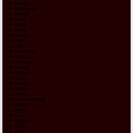
Giresun
Gümüşhane
Hakkâri
Hatay
Isparta
Mersin
istanbul
izmir
Kars
Kastamonu
Kayseri
Kırklareli
Kırşehir
Kocaeli
Konya
Kütahya
Malatya
Manisa
Kahramanmaraş
Mardin
Muğla
Muş
Nevşehir
Niğde
Ordu