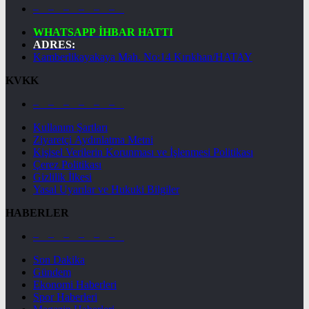
– – – – – –
WHATSAPP İHBAR HATTI
ADRES:
Kamberlikayakaya Mah. No:14 Kırıkhan/HATAY
KVKK
– – – – – –
Kullanım Şartları
Ziyaretçi Aydınlatma Metni
Kişisel Verilerin Korunması ve İşlenmesi Politikası
Çerez Politikası
Gizlilik İlkesi
Yasal Uyarılar ve Hukuki Bilgiler
HABERLER
– – – – – –
Son Dakika
Gündem
Ekonomi Haberleri
Spor Haberleri