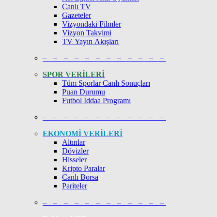
Canlı TV
Gazeteler
Vizyondaki Filmler
Vizyon Takvimi
TV Yayın Akışları
– – – – – – – – – – – –
SPOR VERİLERİ
Tüm Sporlar Canlı Sonuçları
Puan Durumu
Futbol İddaa Programı
– – – – – – – – – – – –
EKONOMİ VERİLERİ
Altınlar
Dövizler
Hisseler
Kripto Paralar
Canlı Borsa
Pariteler
– – – – – – – – – – – –