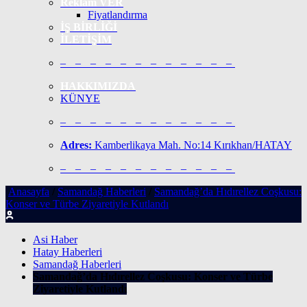
Reklam VER
Fiyatlandırma
İŞ BİRLİĞİ
İLETİŞİM
– – – – – – – – – – – –
HAKKIMIZDA
KÜNYE
– – – – – – – – – – – –
Adres:
Kamberlikaya Mah. No:14 Kırıkhan/HATAY
– – – – – – – – – – – –
Anasayfa
/
Samandağ Haberleri
/
Samandağ’da Hıdırellez Coşkusu:
Konser ve Türbe Ziyaretiyle Kutlandı
Asi Haber
Hatay Haberleri
Samandağ Haberleri
Samandağ’da Hıdırellez Coşkusu: Konser ve Türbe
Ziyaretiyle Kutlandı