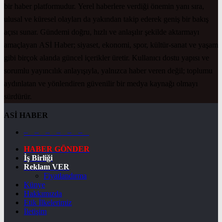
bir haber platformudur. Yerel haberlere verdiği önemin yanı sıra,
ulusal ve küresel olayları da yakından takip ederek geniş bir bakış
açısı sunar. Gündemi doğru, hızlı ve anlaşılır şekilde aktarmayı
amaçlayan ASİ Haber; siyaset, ekonomi, spor, kültür-sanat ve yaşam
gibi birçok alanda güncel içerikler üretir. Kullanıcı dostu yapısı ve
sorumlu yayıncılık anlayışıyla, yalnızca haber veren değil; toplumu
aydınlatan ve yönlendiren güvenilir bir medya kaynağı olmayı
sürdürür.
ASİ HABER
– – – – – –
HABER GÖNDER
İş Birliği
Reklam VER
Fiyatlandırma
Künye
Hakkımızda
Etik İlkelerimiz
İletişim