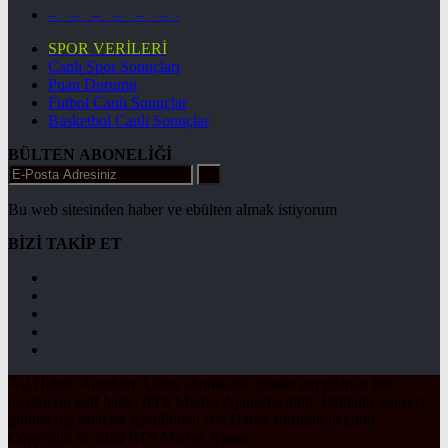
– – – – – –
SPOR VERİLERİ
Canlı Spor Sonuçları
Puan Durumu
Futbol Canlı Sonuçlar
Basketbol Canlı Sonuçlar
BÜLTEN ABONELİĞİ
+
Bu web sitesinden haber ve ebülten almak istiyorum
BİZİ TAKİP ET
Asi Haber, Anadolu Ajansı abonesidir. Sitede yayınlanan tüm
içeriklerin telif hakkı RTS Medya Ajansı'na aittir. Bağlantı yoluyla
gidilen dış sitelerin içeriğinden Asi Haber sorumlu değildir.
Copyright © 2024 RTS Medya Ajansı.