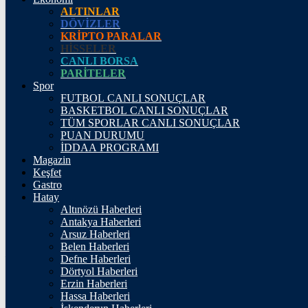
4.242,12
%-0,12
ALTINLAR
DÖVİZLER
BİST100
KRİPTO PARALAR
HİSSELER
13.798,82
%0,70
CANLI BORSA
PARİTELER
Spor
FUTBOL CANLI SONUÇLAR
14:14
/
Hatay’da 3 araçlı kazada 1 kişi öldü, 4 kişi yaralandı
BASKETBOL CANLI SONUÇLAR
17:28
/
Adana’da 3 kişinin yaralandığı kaza kamerada
TÜM SPORLAR CANLI SONUÇLAR
14:38
/
Polis memuru Mehmet Aygün mesai sonrası tuval başında
PUAN DURUMU
14:26
/
Büyükçekmece’de trafik kavgasına 360 bin lira ceza
İDDAA PROGRAMI
13:42
/
Firari FETÖ’cü terörist Burkay Karatepe’ye yönelik
Magazin
operasyonun detayları
Keşfet
13:24
/
Yapay zeka mühendisliği istihdama yön veriyor
Gastro
17:25
/
Marmara Adası yangınına müdahale sürüyor
Hatay
16:18
/
Aziz Yıldırım Yüksek Divan Kurulu’nda konuştu
Altınözü Haberleri
16:11
/
Karadeniz Eğitim Uçuşu başarıyla gerçekleştirildi
Antakya Haberleri
13:33
/
Antakya’da iki motosikletin çarpıştığı kazada 1 kişi öldü
Arsuz Haberleri
Yatsı
Vakti
21:57
Belen Haberleri
Hatay
AÇIK
23°
Defne Haberleri
Dörtyol Haberleri
Erzin Haberleri
Adana
Hassa Haberleri
Adıyaman