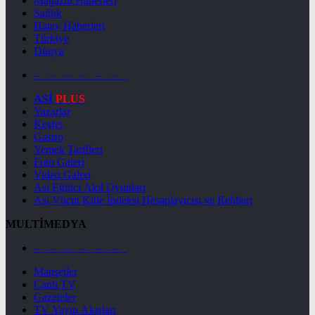
Magazin Haberleri
Sağlık
Hatay Haberleri
Türkiye
Dünya
– – – – – –
ASİ
PLUS
Yazarlar
Keşfet
Gastro
Yemek Tarifleri
Foto Galeri
Video Galeri
Asi Eğitici Akıl Oyunları
Asi Vücut Kitle İndeksi Hesaplayıcısı ve Rehberi
MULTİMEDYA
– – – – – –
Manşetler
Canlı TV
Gazeteler
TV Yayın Akışları