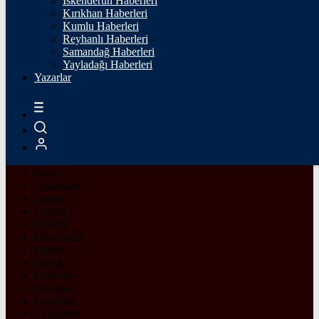
İskenderun Haberleri
Afyonkarahisar
Kırıkhan Haberleri
Ağrı
Kumlu Haberleri
Amasya
Reyhanlı Haberleri
Ankara
Samandağ Haberleri
Antalya
Yayladağı Haberleri
Artvin
Yazarlar
Aydın
Balıkesir
Bilecik
Bingöl
Bitlis
Bolu
Burdur
Bursa
Çanakkale
Çankırı
Çorum
Denizli
Diyarbakır
Edirne
Elazığ
Erzincan
Erzurum
Eskişehir
Gaziantep