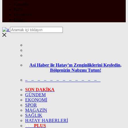
Karabük
Kilis
Osmaniye
Düzce
Asi Haber ile Hatay’ın Zenginliklerini Keşfedin,
Bölgenizin Nabzını Tutun!
– – – – – – – – – – – –
SON DAKİKA
GÜNDEM
EKONOMİ
SPOR
MAGAZİN
SAĞLIK
HATAY HABERLERİ
ASİ
PLUS