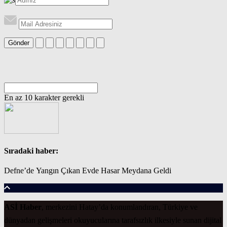
Gönder
En az 10 karakter gerekli
Sıradaki haber:
Defne’de Yangın Çıkan Evde Hasar Meydana Geldi
ASİ Haber
, merkezini Hatay’da konumlandıran, Türkiye ve
dünyadan gelişmeleri okuyucularına tarafsızlık ilkesiyle sunan dijital