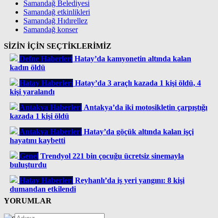
Samandağ Belediyesi
Samandağ etkinlikleri
Samandağ Hıdırellez
Samandağ konser
SİZİN İÇİN SEÇTİKLERİMİZ
Defne Haberleri
Hatay’da kamyonetin altında kalan
kadın öldü
Hatay Haberleri
Hatay’da 3 araçlı kazada 1 kişi öldü, 4
kişi yaralandı
Antakya Haberleri
Antakya’da iki motosikletin çarpıştığı
kazada 1 kişi öldü
Antakya Haberleri
Hatay’da göçük altında kalan işçi
hayatını kaybetti
Genel
Trendyol 221 bin çocuğu ücretsiz sinemayla
buluşturdu
Hatay Haberleri
Reyhanlı’da iş yeri yangını: 8 kişi
dumandan etkilendi
YORUMLAR