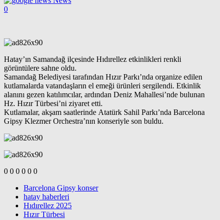
News
0
Hatay’ın Samandağ ilçesinde Hıdırellez etkinlikleri renkli
görüntülere sahne oldu.
Samandağ Belediyesi tarafından Hızır Parkı’nda organize edilen
kutlamalarda vatandaşların el emeği ürünleri sergilendi. Etkinlik
alanını gezen katılımcılar, ardından Deniz Mahallesi’nde bulunan
Hz. Hızır Türbesi’ni ziyaret etti.
Kutlamalar, akşam saatlerinde Atatürk Sahil Parkı’nda Barcelona
Gipsy Klezmer Orchestra’nın konseriyle son buldu.
oclamor.com
meyvidal.com
toopla.com
0
0
0
0
0
0
Barcelona Gipsy konser
hatay haberleri
Hıdırellez 2025
Hızır Türbesi