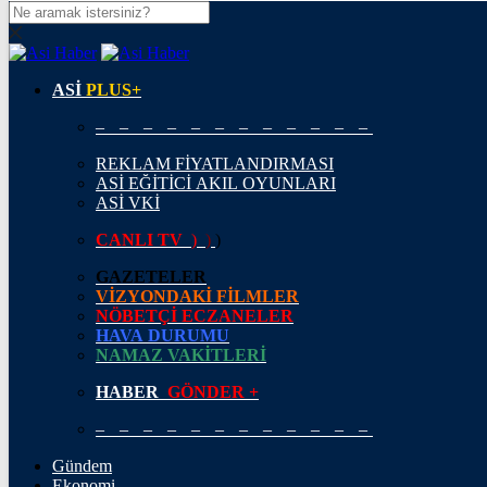
DOLAR
47,5952
$
% 0.05
ASİ
PLUS+
EURO
– – – – – – – – – – – –
54,9919
€
% -0.07
REKLAM FİYATLANDIRMASI
STERLİN
ASİ EĞİTİCİ AKIL OYUNLARI
64,2326
£
% 0.15
ASİ VKİ
GRAM ALTIN
CANLI TV
)
)
)
6.493,19
%-0,04
GAZETELER
VİZYONDAKİ FİLMLER
ÇEYREK ALTIN
NÖBETÇİ ECZANELER
HAVA DURUMU
10.638,00
%0,69
NAMAZ VAKİTLERİ
TAM ALTIN
HABER
GÖNDER +
42.368,00
%0,69
– – – – – – – – – – – –
ONS
Gündem
Ekonomi