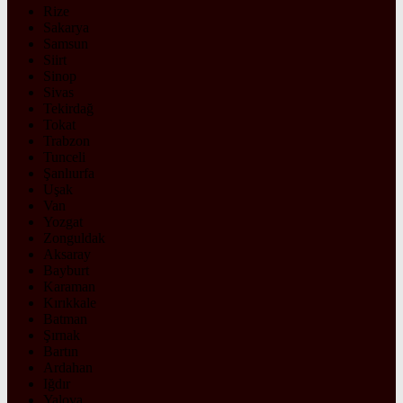
Rize
Sakarya
Samsun
Siirt
Sinop
Sivas
Tekirdağ
Tokat
Trabzon
Tunceli
Şanlıurfa
Uşak
Van
Yozgat
Zonguldak
Aksaray
Bayburt
Karaman
Kırıkkale
Batman
Şırnak
Bartın
Ardahan
Iğdır
Yalova