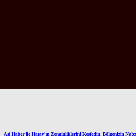
Asi Haber ile Hatay’ın Zenginliklerini Keşfedin, Bölgenizin Nab