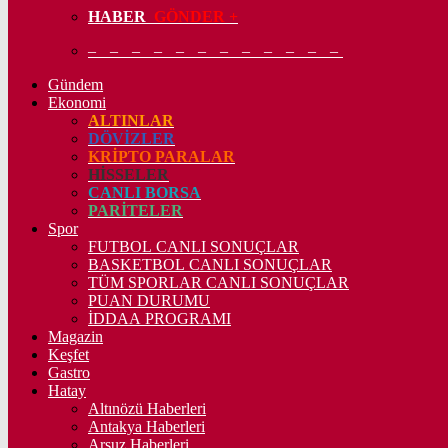
HABER
GÖNDER +
– – – – – – – – – – – –
Gündem
Ekonomi
ALTINLAR
DÖVİZLER
KRİPTO PARALAR
HİSSELER
CANLI BORSA
PARİTELER
Spor
FUTBOL CANLI SONUÇLAR
BASKETBOL CANLI SONUÇLAR
TÜM SPORLAR CANLI SONUÇLAR
PUAN DURUMU
İDDAA PROGRAMI
Magazin
Keşfet
Gastro
Hatay
Altınözü Haberleri
Antakya Haberleri
Arsuz Haberleri