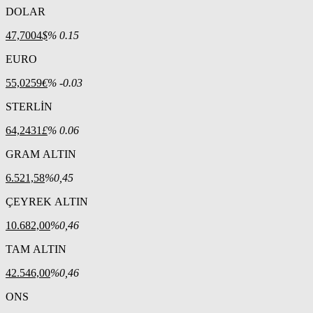
DOLAR
47,7004
$
% 0.15
EURO
55,0259
€
% -0.03
STERLİN
64,2431
£
% 0.06
GRAM ALTIN
6.521,58
%0,45
ÇEYREK ALTIN
10.682,00
%0,46
TAM ALTIN
42.546,00
%0,46
ONS