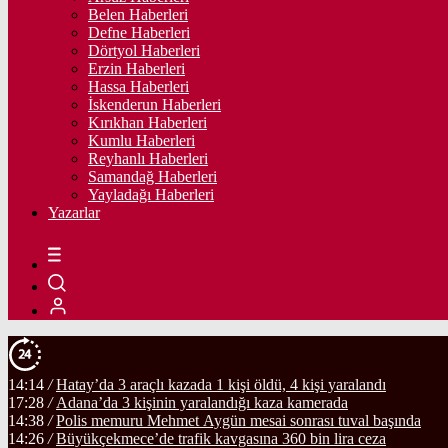
Belen Haberleri
Defne Haberleri
Dörtyol Haberleri
Erzin Haberleri
Hassa Haberleri
İskenderun Haberleri
Kırıkhan Haberleri
Kumlu Haberleri
Reyhanlı Haberleri
Samandağ Haberleri
Yayladağı Haberleri
Yazarlar
14:14
/
Hatay’da 3 araçlı kazada 1 kişi öldü, 4 kişi yaralandı
17:28
/
Adana’da 3 kişinin yaralandığı kaza kamerada
14:38
/
Polis memuru Mehmet Aygün mesai sonrası tuval başında
14:26
/
Büyükçekmece’de trafik kavgasına 360 bin lira ceza