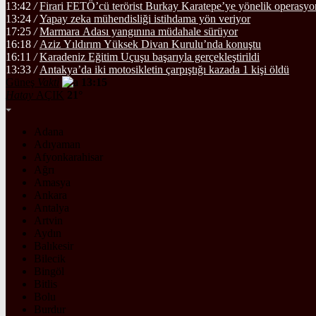
13:42
/
Firari FETÖ’cü terörist Burkay Karatepe’ye yönelik operasyo
13:24
/
Yapay zeka mühendisliği istihdama yön veriyor
17:25
/
Marmara Adası yangınına müdahale sürüyor
16:18
/
Aziz Yıldırım Yüksek Divan Kurulu’nda konuştu
16:11
/
Karadeniz Eğitim Uçuşu başarıyla gerçekleştirildi
13:33
/
Antakya’da iki motosikletin çarpıştığı kazada 1 kişi öldü
Güneş
Vakti
13:15
Hatay
AÇIK
21°
Adana
Adıyaman
Afyonkarahisar
Ağrı
Amasya
Ankara
Antalya
Artvin
Aydın
Balıkesir
Bilecik
Bingöl
Bitlis
Bolu
Burdur