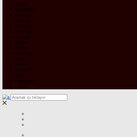
Yozgat
Zonguldak
Aksaray
Bayburt
Karaman
Kırıkkale
Batman
Şırnak
Bartın
Ardahan
Iğdır
Yalova
Karabük
Kilis
Osmaniye
Düzce