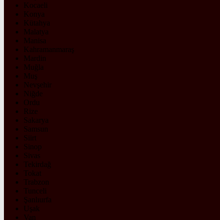
Kocaeli
Konya
Kütahya
Malatya
Manisa
Kahramanmaraş
Mardin
Muğla
Muş
Nevşehir
Niğde
Ordu
Rize
Sakarya
Samsun
Siirt
Sinop
Sivas
Tekirdağ
Tokat
Trabzon
Tunceli
Şanlıurfa
Uşak
Van