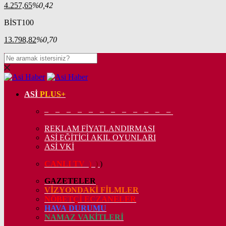
4.257,65
%0,42
BİST100
13.798,82
%0,70
ASİ
PLUS+
– – – – – – – – – – – –
REKLAM FİYATLANDIRMASI
ASİ EĞİTİCİ AKIL OYUNLARI
ASİ VKİ
CANLI TV
)
)
)
GAZETELER
VİZYONDAKİ FİLMLER
NÖBETÇİ ECZANELER
HAVA DURUMU
NAMAZ VAKİTLERİ