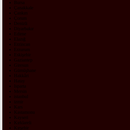
Bursa
Çanakkale
Çankırı
Çorum
Denizli
Diyarbakır
Edirne
Elazığ
Erzincan
Erzurum
Eskişehir
Gaziantep
Giresun
Gümüşhane
Hakkâri
Hatay
Isparta
Mersin
istanbul
izmir
Kars
Kastamonu
Kayseri
Kırklareli
Kırşehir