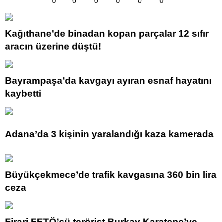
0
0
0
0
0
0
Kağıthane’de binadan kopan parçalar 12 sıfır
aracın üzerine düştü!
Bayrampaşa’da kavgayı ayıran esnaf hayatını
kaybetti
Adana’da 3 kişinin yaralandığı kaza kamerada
Büyükçekmece’de trafik kavgasına 360 bin lira
ceza
Firari FETÖ’cü terörist Burkay Karatepe’ye