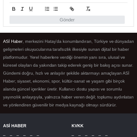
Gönder
ASİ Haber
, merkezini Hatay’da konumlandıran, Türkiye ve dünyadan
gelişmeleri okuyucularına tarafsızlık ilkesiyle sunan dijital bir haber
platformudur. Yerel haberlere verdiği önemin yanı sıra, ulusal ve
küresel olayları da yakından takip ederek geniş bir bakış açısı sunar.
Gündemi doğru, hızlı ve anlaşılır şekilde aktarmayı amaçlayan ASİ
Haber; siyaset, ekonomi, spor, kültür-sanat ve yaşam gibi birçok
alanda güncel içerikler üretir. Kullanıcı dostu yapısı ve sorumlu
yayıncılık anlayışıyla, yalnızca haber veren değil; toplumu aydınlatan
ve yönlendiren güvenilir bir medya kaynağı olmayı sürdürür.
ASİ HABER
KVKK
– – – – – –
– – – – – –