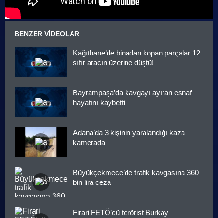
BENZER VIDEOLAR
Kağıthane’de binadan kopan parçalar 12
sıfır aracın üzerine düştü!
Bayrampaşa’da kavgayı ayıran esnaf
hayatını kaybetti
Adana’da 3 kişinin yaralandığı kaza
kamerada
Büyükçekmece’de trafik kavgasına 360
bin lira ceza
Firari FETÖ’cü terörist Burkay