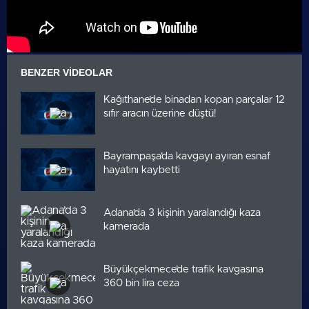
BENZER VIDEOLAR
Kağıthane’de binadan kopan parçalar 12
sıfır aracın üzerine düştü!
Bayrampaşa’da kavgayı ayıran esnaf
hayatını kaybetti
Adana’da 3 kişinin yaralandığı kaza
kamerada
Büyükçekmece’de trafik kavgasına
360 bin lira ceza