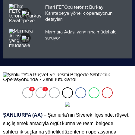
Firari FETÖ’cü terörist Burkay
Karatepe’ye yönelik operasyonun
detayları
Marmara Adası yangınına müdahale
sürüyor
0
0
ŞANLIURFA (AA)
– Şanlıurfa’nın Siverek ilçesinde, rüşvet,
suç işlemek amacıyla örgüt kurma ve resmi belgede
sahtecilik suçlarına yönelik düzenlenen operasyonda