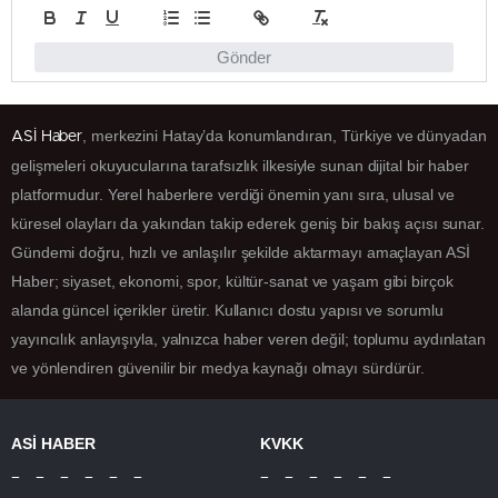
Gönder
, merkezini Hatay’da konumlandıran, Türkiye ve dünyadan
ASİ Haber
gelişmeleri okuyucularına tarafsızlık ilkesiyle sunan dijital bir haber
platformudur. Yerel haberlere verdiği önemin yanı sıra, ulusal ve
küresel olayları da yakından takip ederek geniş bir bakış açısı sunar.
Gündemi doğru, hızlı ve anlaşılır şekilde aktarmayı amaçlayan ASİ
Haber; siyaset, ekonomi, spor, kültür-sanat ve yaşam gibi birçok
alanda güncel içerikler üretir. Kullanıcı dostu yapısı ve sorumlu
yayıncılık anlayışıyla, yalnızca haber veren değil; toplumu aydınlatan
ve yönlendiren güvenilir bir medya kaynağı olmayı sürdürür.
ASİ HABER
KVKK
– – – – – –
– – – – – –