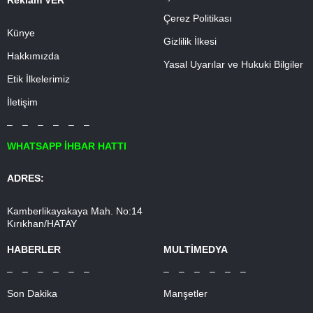
Reklam VER
Çerez Politikası
Künye
Gizlilik İlkesi
Hakkımızda
Yasal Uyarılar ve Hukuki Bilgiler
Etik İlkelerimiz
İletişim
– – – – – –
WHATSAPP İHBAR HATTI
ADRES:
Kamberlikayakaya Mah. No:14
Kırıkhan/HATAY
HABERLER
MULTİMEDYA
– – – – – –
– – – – – –
Son Dakika
Manşetler