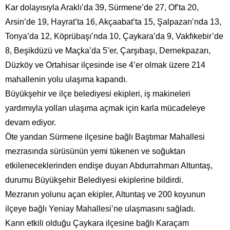
Kar dolayısıyla Araklı’da 39, Sürmene’de 27, Of’ta 20,
Arsin’de 19, Hayrat’ta 16, Akçaabat’ta 15, Şalpazarı’nda 13,
Tonya’da 12, Köprübaşı’nda 10, Çaykara’da 9, Vakfıkebir’de
8, Beşikdüzü ve Maçka’da 5’er, Çarşıbaşı, Dernekpazarı,
Düzköy ve Ortahisar ilçesinde ise 4’er olmak üzere 214
mahallenin yolu ulaşıma kapandı.
Büyükşehir ve ilçe belediyesi ekipleri, iş makineleri
yardımıyla yolları ulaşıma açmak için karla mücadeleye
devam ediyor.
Öte yandan Sürmene ilçesine bağlı Baştımar Mahallesi
mezrasında sürüsünün yemi tükenen ve soğuktan
etkileneceklerinden endişe duyan Abdurrahman Altuntaş,
durumu Büyükşehir Belediyesi ekiplerine bildirdi.
Mezranın yolunu açan ekipler, Altuntaş ve 200 koyunun
ilçeye bağlı Yeniay Mahallesi’ne ulaşmasını sağladı.
Karın etkili olduğu Çaykara ilçesine bağlı Karaçam