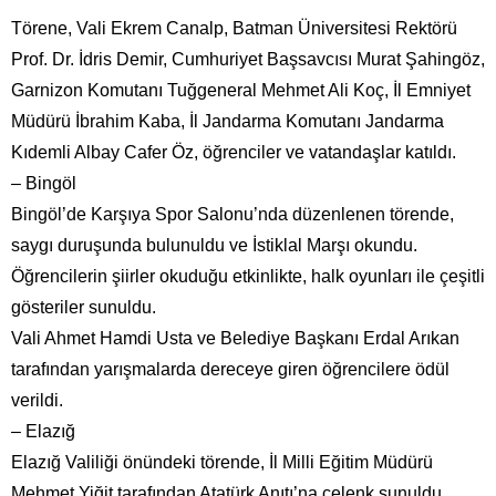
Törene, Vali Ekrem Canalp, Batman Üniversitesi Rektörü
Prof. Dr. İdris Demir, Cumhuriyet Başsavcısı Murat Şahingöz,
Garnizon Komutanı Tuğgeneral Mehmet Ali Koç, İl Emniyet
Müdürü İbrahim Kaba, İl Jandarma Komutanı Jandarma
Kıdemli Albay Cafer Öz, öğrenciler ve vatandaşlar katıldı.
– Bingöl
Bingöl’de Karşıya Spor Salonu’nda düzenlenen törende,
saygı duruşunda bulunuldu ve İstiklal Marşı okundu.
Öğrencilerin şiirler okuduğu etkinlikte, halk oyunları ile çeşitli
gösteriler sunuldu.
Vali Ahmet Hamdi Usta ve Belediye Başkanı Erdal Arıkan
tarafından yarışmalarda dereceye giren öğrencilere ödül
verildi.
– Elazığ
Elazığ Valiliği önündeki törende, İl Milli Eğitim Müdürü
Mehmet Yiğit tarafından Atatürk Anıtı’na çelenk sunuldu,