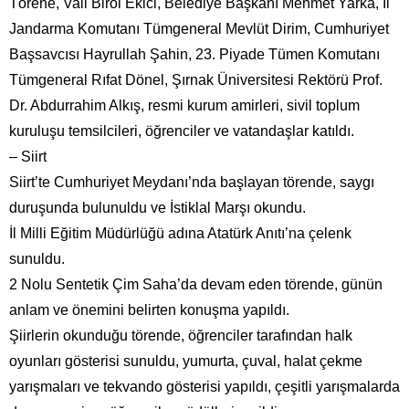
Törene, Vali Birol Ekici, Belediye Başkanı Mehmet Yarka, İl
Jandarma Komutanı Tümgeneral Mevlüt Dirim, Cumhuriyet
Başsavcısı Hayrullah Şahin, 23. Piyade Tümen Komutanı
Tümgeneral Rıfat Dönel, Şırnak Üniversitesi Rektörü Prof.
Dr. Abdurrahim Alkış, resmi kurum amirleri, sivil toplum
kuruluşu temsilcileri, öğrenciler ve vatandaşlar katıldı.
– Siirt
Siirt’te Cumhuriyet Meydanı’nda başlayan törende, saygı
duruşunda bulunuldu ve İstiklal Marşı okundu.
İl Milli Eğitim Müdürlüğü adına Atatürk Anıtı’na çelenk
sunuldu.
2 Nolu Sentetik Çim Saha’da devam eden törende, günün
anlam ve önemini belirten konuşma yapıldı.
Şiirlerin okunduğu törende, öğrenciler tarafından halk
oyunları gösterisi sunuldu, yumurta, çuval, halat çekme
yarışmaları ve tekvando gösterisi yapıldı, çeşitli yarışmalarda