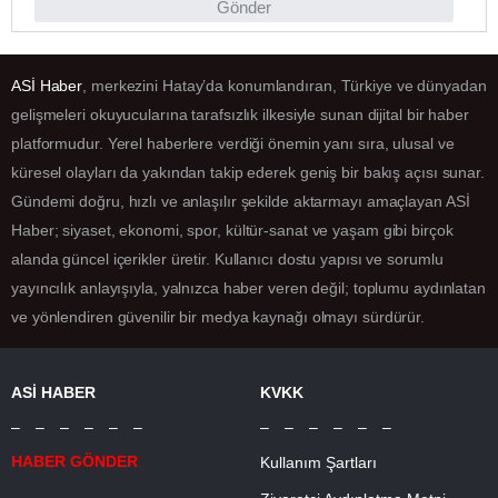
Gönder
ASİ Haber
, merkezini Hatay’da konumlandıran, Türkiye ve dünyadan
gelişmeleri okuyucularına tarafsızlık ilkesiyle sunan dijital bir haber
platformudur. Yerel haberlere verdiği önemin yanı sıra, ulusal ve
küresel olayları da yakından takip ederek geniş bir bakış açısı sunar.
Gündemi doğru, hızlı ve anlaşılır şekilde aktarmayı amaçlayan ASİ
Haber; siyaset, ekonomi, spor, kültür-sanat ve yaşam gibi birçok
alanda güncel içerikler üretir. Kullanıcı dostu yapısı ve sorumlu
yayıncılık anlayışıyla, yalnızca haber veren değil; toplumu aydınlatan
ve yönlendiren güvenilir bir medya kaynağı olmayı sürdürür.
ASİ HABER
KVKK
– – – – – –
– – – – – –
HABER GÖNDER
Kullanım Şartları