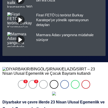
bin lira ceza
Firari FETÖ’cü terörist Burkay
Karatepe’ye yönelik operasyonun
detayları
Marmara Adası yangınına müdahale
sürüyor
0
0
Diyarbakır ve çevre illerde 23 Nisan Ulusal Egemenlik ve