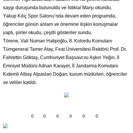
saygı duruşunda bulunuldu ve İstiklal Marşı okundu.
Yakup Kılıç Spor Salonu’nda devam eden programda,
öğrenciler günün anlam ve önemine ilişkin konuşmalar
yaptı, şiirler okudu, çeşitli gösteriler sundu.
Törene, Vali Numan Hatipoğlu, 8. Kolordu Komutanı
Tümgeneral Tamer Atay, Fırat Üniversitesi Rektörü Prof. Dr.
Fahrettin Göktaş, Cumhuriyet Başsavcısı Aşkın Yeğin, İl
Emniyet Müdürü Adnan Karayel, İl Jandarma Komutanı
Kıdemli Albay Alpaslan Doğan, kurum müdürleri, öğrenciler
ve veliler katıldı.
0
0
0
0
0
0