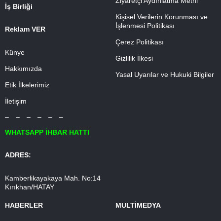
Ziyaretçi Aydınlatma Metni
İş Birliği
Kişisel Verilerin Korunması ve
İşlenmesi Politikası
Reklam VER
Çerez Politikası
Künye
Gizlilik İlkesi
Hakkımızda
Yasal Uyarılar ve Hukuki Bilgiler
Etik İlkelerimiz
İletişim
– – – – – –
WHATSAPP İHBAR HATTI
ADRES:
Kamberlikayakaya Mah. No:14
Kırıkhan/HATAY
HABERLER
MULTİMEDYA
– – – – – –
– – – – – –