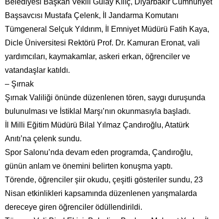
Belediyesi Başkan Vekili Gülay Kılıç, Diyarbakır Cumhuriyet
Başsavcısı Mustafa Çelenk, İl Jandarma Komutanı
Tümgeneral Selçuk Yıldırım, İl Emniyet Müdürü Fatih Kaya,
Dicle Üniversitesi Rektörü Prof. Dr. Kamuran Eronat, vali
yardımcıları, kaymakamlar, askeri erkan, öğrenciler ve
vatandaşlar katıldı.
– Şırnak
Şırnak Valiliği önünde düzenlenen tören, saygı duruşunda
bulunulması ve İstiklal Marşı’nın okunmasıyla başladı.
İl Milli Eğitim Müdürü Bilal Yılmaz Çandıroğlu, Atatürk
Anıtı’na çelenk sundu.
Spor Salonu’nda devam eden programda, Çandıroğlu,
günün anlam ve önemini belirten konuşma yaptı.
Törende, öğrenciler şiir okudu, çeşitli gösteriler sundu, 23
Nisan etkinlikleri kapsamında düzenlenen yarışmalarda
dereceye giren öğrenciler ödüllendirildi.