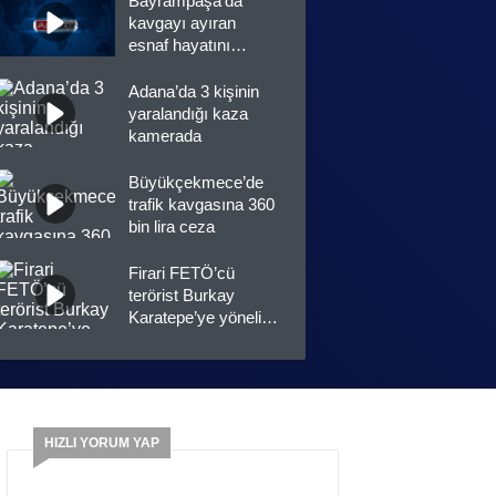
Bayrampaşa’da
kavgayı ayıran
esnaf hayatını
kaybetti
Adana’da 3 kişinin
yaralandığı kaza
kamerada
Büyükçekmece’de
trafik kavgasına 360
bin lira ceza
Firari FETÖ’cü
terörist Burkay
Karatepe’ye yönelik
operasyonun
detayları
Marmara Adası
yangınına müdahale
sürüyor
HIZLI YORUM YAP