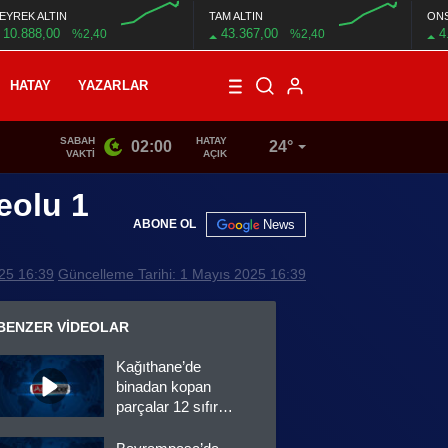
EYREK ALTIN
TAM ALTIN
ON
10.888,00
43.367,00
4
%2,40
%2,40
HATAY
YAZARLAR
SABAH
HATAY
02:00
24°
17:28
/
Adana’da 3 kişinin yaralandığı kaza kamerada
VAKTI
AÇIK
eolu 1
News
ABONE OL
025 16:39
Güncelleme Tarihi: 1 Mayıs 2025 16:39
BENZER VIDEOLAR
Kağıthane’de
binadan kopan
parçalar 12 sıfır
aracın üzerine
düştü!