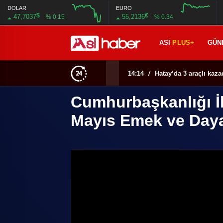
DOLAR
EURO
$
€
47,7037
55,2136
% 0.15
% 0.34
ASİ
PLUS+
GÜN
14:14
/
Hatay’da 3 araçlı kazad
Cumhurbaşkanlığı İl
Mayıs Emek ve Day