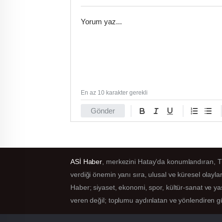
En az 10 karakter gerekli
Gönder
ASİ Haber
, merkezini Hatay’da konumlandıran, Tür
verdiği önemin yanı sıra, ulusal ve küresel olayl
Haber; siyaset, ekonomi, spor, kültür-sanat ve yaş
veren değil; toplumu aydınlatan ve yönlendiren g