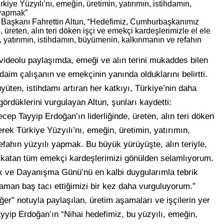
kiye Yüzyılı’nı, emeğin, üretimin, yatırımın, istihdamın,
 yapmak”
Başkanı Fahrettin Altun, “Hedefimiz, Cumhurbaşkanımız
üreten, alın teri döken işçi ve emekçi kardeşlerimizle el ele
, yatırımın, istihdamın, büyümenin, kalkınmanın ve refahın
videolu paylaşımda, emeği ve alın terini mukaddes bilen
aim çalışanın ve emekçinin yanında olduklarını belirtti.
üten, istihdamı artıran her katkıyı, Türkiye’nin daha
gördüklerini vurgulayan Altun, şunları kaydetti:
 Tayyip Erdoğan’ın liderliğinde, üreten, alın teri döken
erek Türkiye Yüzyılı’nı, emeğin, üretimin, yatırımın,
fahın yüzyılı yapmak. Bu büyük yürüyüşte, alın teriyle,
 katan tüm emekçi kardeşlerimizi gönülden selamlıyorum.
 ve Dayanışma Günü’nü en kalbi duygularımla tebrik
aman baş tacı ettiğimizi bir kez daha vurguluyorum.”
er” notuyla paylaşılan, üretim aşamaları ve işçilerin yer
yip Erdoğan’ın “Nihai hedefimiz, bu yüzyılı, emeğin,