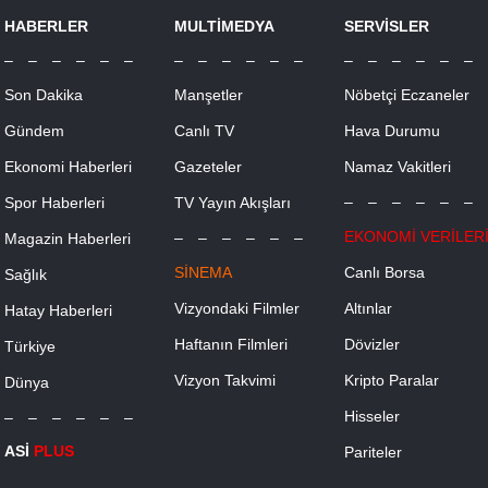
HABERLER
MULTİMEDYA
SERVİSLER
– – – – – –
– – – – – –
– – – – – –
Son Dakika
Manşetler
Nöbetçi Eczaneler
Gündem
Canlı TV
Hava Durumu
Ekonomi Haberleri
Gazeteler
Namaz Vakitleri
– – – – – –
Spor Haberleri
TV Yayın Akışları
EKONOMİ VERİLER
– – – – – –
Magazin Haberleri
SİNEMA
Canlı Borsa
Sağlık
Vizyondaki Filmler
Altınlar
Hatay Haberleri
Haftanın Filmleri
Dövizler
Türkiye
Vizyon Takvimi
Kripto Paralar
Dünya
Hisseler
– – – – – –
ASİ
PLUS
Pariteler
– – – – – –