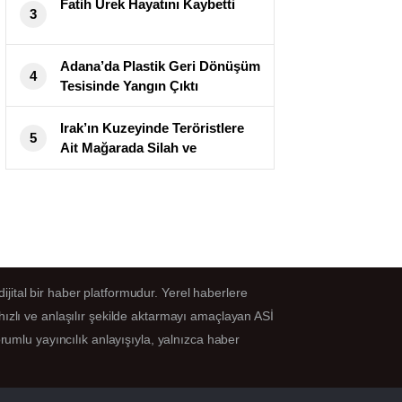
Fatih Ürek Hayatını Kaybetti
3
Adana’da Plastik Geri Dönüşüm
4
Tesisinde Yangın Çıktı
Irak’ın Kuzeyinde Teröristlere
5
Ait Mağarada Silah ve
Mühimmat Ele Geçirildi
jital bir haber platformudur. Yerel haberlere
hızlı ve anlaşılır şekilde aktarmayı amaçlayan ASİ
orumlu yayıncılık anlayışıyla, yalnızca haber