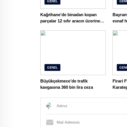
GENEL
GEN
Kağıthane’de binadan kopan
Bayram
parçalar 12 sıfır aracın üzerine
esnaf h
düştü!
GENEL
GEN
Büyükçekmece’de trafik
Firari 
kavgasına 360 bin lira ceza
Karatep
operas