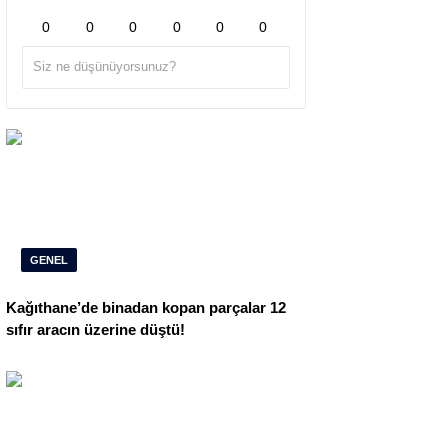
0
0
0
0
0
0
GENEL
Kağıthane’de binadan kopan parçalar 12
sıfır aracın üzerine düştü!