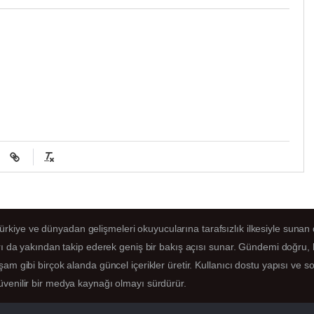
kiye ve dünyadan gelişmeleri okuyucularına tarafsızlık ilkesiyle sunan di
arı da yakından takip ederek geniş bir bakış açısı sunar. Gündemi doğru, 
am gibi birçok alanda güncel içerikler üretir. Kullanıcı dostu yapısı ve s
üvenilir bir medya kaynağı olmayı sürdürür.