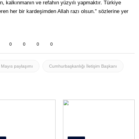
in, kalkınmanın ve refahın yüzyılı yapmaktır. Türkiye
eren her bir kardeşimden Allah razı olsun.” sözlerine yer
0
0
0
0
 Mayıs paylaşımı
Cumhurbaşkanlığı İletişim Başkanı