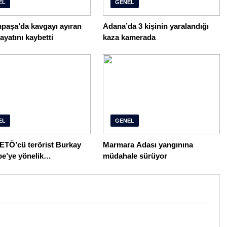
EL
GENEL
paşa’da kavgayı ayıran
Adana’da 3 kişinin yaralandığı
ayatını kaybetti
kaza kamerada
EL
GENEL
FETÖ’cü terörist Burkay
Marmara Adası yangınına
e’ye yönelik
müdahale sürüyor
yonun detayları