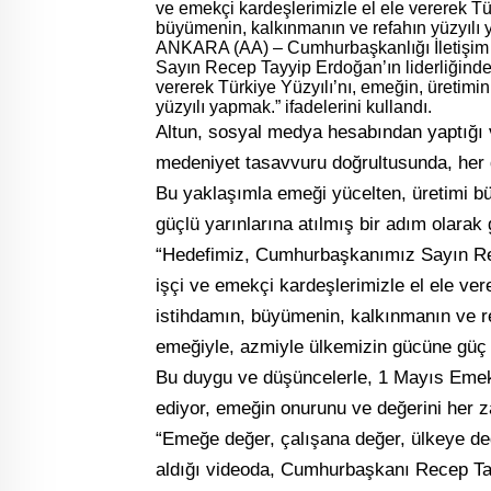
ve emekçi kardeşlerimizle el ele vererek Tür
büyümenin, kalkınmanın ve refahın yüzyılı
ANKARA (AA) – Cumhurbaşkanlığı İletişim 
Sayın Recep Tayyip Erdoğan’ın liderliğinde, 
vererek Türkiye Yüzyılı’nı, emeğin, üretimin
yüzyılı yapmak.” ifadelerini kullandı.
Altun, sosyal medya hesabından yaptığı 
medeniyet tasavvuru doğrultusunda, her d
Bu yaklaşımla emeği yücelten, üretimi büy
güçlü yarınlarına atılmış bir adım olarak 
“Hedefimiz, Cumhurbaşkanımız Sayın Recep
işçi ve emekçi kardeşlerimizle el ele ver
istihdamın, büyümenin, kalkınmanın ve re
emeğiyle, azmiyle ülkemizin gücüne güç
Bu duygu ve düşüncelerle, 1 Mayıs Emek
ediyor, emeğin onurunu ve değerini her z
“Emeğe değer, çalışana değer, ülkeye değ
aldığı videoda, Cumhurbaşkanı Recep Tay