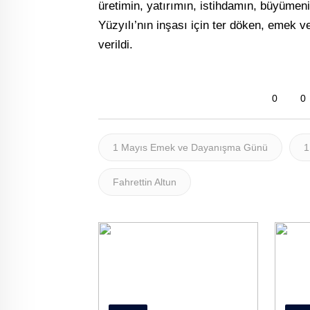
üretimin, yatırımın, istihdamın, büyümen
Yüzyılı’nın inşası için ter döken, emek v
verildi.
0
0
1 Mayıs Emek ve Dayanışma Günü
1
Fahrettin Altun