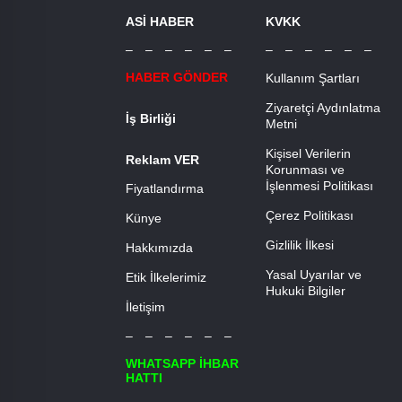
ASİ HABER
KVKK
– – – – – –
– – – – – –
HABER GÖNDER
Kullanım Şartları
Ziyaretçi Aydınlatma
İş Birliği
Metni
Kişisel Verilerin
Reklam VER
Korunması ve
İşlenmesi Politikası
Fiyatlandırma
Çerez Politikası
Künye
Gizlilik İlkesi
Hakkımızda
Yasal Uyarılar ve
Etik İlkelerimiz
Hukuki Bilgiler
İletişim
– – – – – –
WHATSAPP İHBAR
HATTI