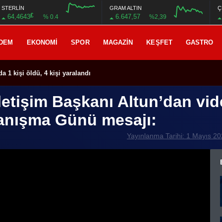
STERLİN
GRAM ALTIN
Ç
£
64,4643
6.647,57
% 0.4
%2,39
DEM
EKONOMI
SPOR
MAGAZIN
KEŞFET
GASTRO
a 1 kişi öldü, 4 kişi yaralandı
etişim Başkanı Altun’dan vid
anışma Günü mesajı:
Yayınlanma Tarihi: 1 Mayıs 2