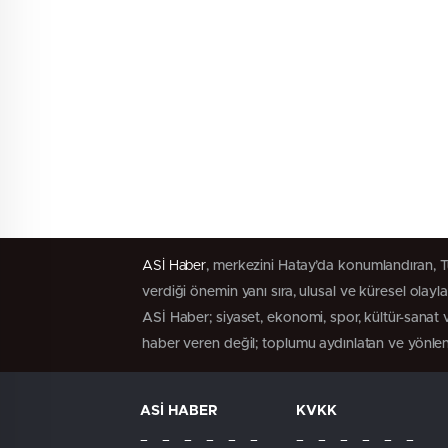
ASİ Haber
, merkezini Hatay’da konumlandıran, Tü
verdiği önemin yanı sıra, ulusal ve küresel olayl
ASİ Haber; siyaset, ekonomi, spor, kültür-sanat ve
haber veren değil; toplumu aydınlatan ve yönlen
ASİ HABER
KVKK
– – – – – –
– – – – – –