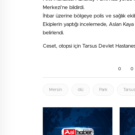
Merkezi’ne bildirdi.
İhbar üzerine bölgeye polis ve sağlık ekib
Ekiplerin yaptığı incelemede, Aslan Kaya (
belirlendi.
Ceset, otopsi için Tarsus Devlet Hastane
0
0
Mersin
ölü
Park
Tarsu