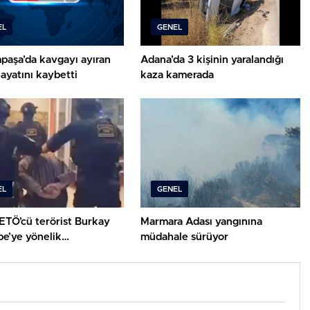
EL
GENEL
paşa’da kavgayı ayıran
Adana’da 3 kişinin yaralandığı
ayatını kaybetti
kaza kamerada
EL
GENEL
FETÖ’cü terörist Burkay
Marmara Adası yangınına
pe’ye yönelik
müdahale sürüyor
yonun detayları