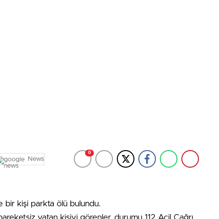
0
News
bir kişi parkta ölü bulundu.
reketsiz yatan kişiyi görenler, durumu 112 Acil Çağrı