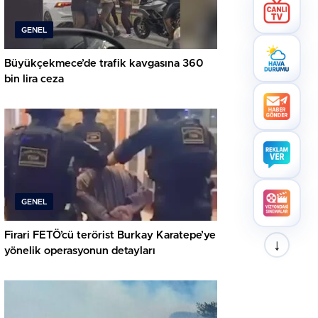
GENEL
Büyükçekmece’de trafik kavgasına 360
bin lira ceza
GENEL
Firari FETÖ’cü terörist Burkay Karatepe’ye
↓
yönelik operasyonun detayları