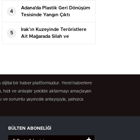
Adana’da Plastik Geri Dönüşüm
4
Tesisinde Yangın Çıktı
Irak’ın Kuzeyinde Teröristlere
5
Ait Mağarada Silah ve
Mühimmat Ele Geçirildi
dijital bir haber platformudur. Yerel haberlere
 hızlı ve anlaşılır şekilde aktarmayı amaçlayan
 ve sorumlu yayıncılık anlayışıyla, yalnızca
BÜLTEN ABONELİĞİ