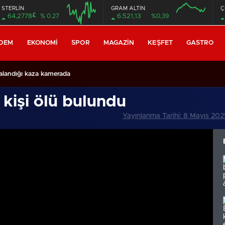
STERLİN
GRAM ALTIN
Ç
£
64,2778
% 0.27
6.521,13
%0,39
DEM
EKONOMI
SPOR
MAGAZIN
KEŞFET
GASTRO
ralandığı kaza kamerada
 kişi ölü bulundu
Yayınlanma Tarihi: 8 Mayıs 20