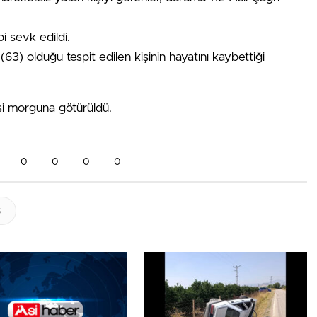
i sevk edildi.
63) olduğu tespit edilen kişinin hayatını kaybettiği
si morguna götürüldü.
0
0
0
0
s