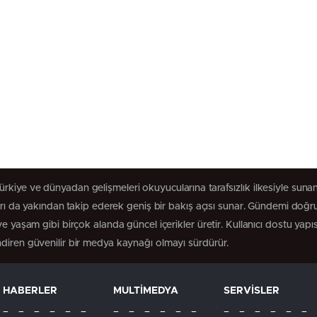
rkiye ve dünyadan gelişmeleri okuyucularına tarafsızlık ilkesiyle sunan 
arı da yakından takip ederek geniş bir bakış açısı sunar. Gündemi doğru,
 yaşam gibi birçok alanda güncel içerikler üretir. Kullanıcı dostu yapısı
diren güvenilir bir medya kaynağı olmayı sürdürür.
HABERLER
MULTİMEDYA
SERVİSLER
– – – – – –
– – – – – –
– – – – – –