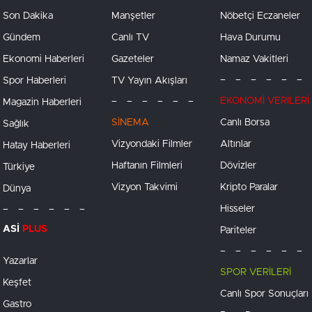
Son Dakika
Manşetler
Nöbetçi Eczaneler
Gündem
Canlı TV
Hava Durumu
Ekonomi Haberleri
Gazeteler
Namaz Vakitleri
– – – – – –
Spor Haberleri
TV Yayın Akışları
– – – – – –
EKONOMİ VERİLERİ
Magazin Haberleri
SİNEMA
Canlı Borsa
Sağlık
Vizyondaki Filmler
Altınlar
Hatay Haberleri
Haftanın Filmleri
Dövizler
Türkiye
Vizyon Takvimi
Kripto Paralar
Dünya
– – – – – –
Hisseler
ASİ
PLUS
Pariteler
– – – – – –
Yazarlar
SPOR VERİLERİ
Keşfet
Canlı Spor Sonuçları
Gastro