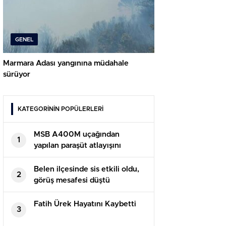
GENEL
Marmara Adası yangınına müdahale
sürüyor
KATEGORİNİN POPÜLERLERİ
MSB A400M uçağından
1
yapılan paraşüt atlayışını
paylaştı
Belen ilçesinde sis etkili oldu,
2
görüş mesafesi düştü
Fatih Ürek Hayatını Kaybetti
3