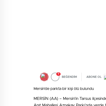
0
BEĞENDİM
ABONE OL
Mersin’de parkta bir kişi ölü bulundu
MERSİN (AA) – Mersin’in Tarsus ilçesinde 
Anıt Mahallesi Aznakay Parkı’nda yerde ha