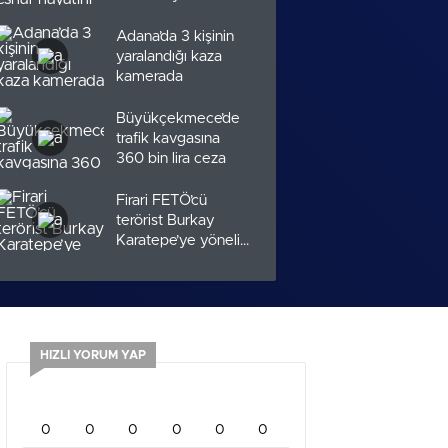
kaybetti
Adana’da 3 kişinin
yaralandığı kaza
kamerada
Büyükçekmece’de
trafik kavgasına
360 bin lira ceza
Firari FETÖ’cü
terörist Burkay
Karatepe’ye yönelik
operasyonun
detayları
Marmara Adası
yangınına müdahale
sürüyor
HIZLI YORUM YAP
0
0
0
0
0
0