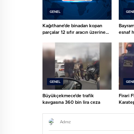
GENEL
GEN
Kağıthane’de binadan kopan
Bayram
parçalar 12 sıfır aracın üzerine
esnaf h
düştü!
GENEL
GEN
Büyükçekmece’de trafik
Firari 
kavgasına 360 bin lira ceza
Karate
operas