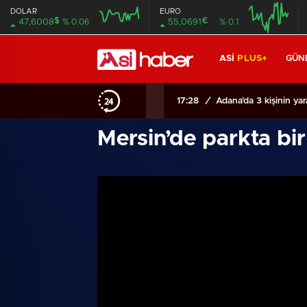
DOLAR
EURO
$
€
47,6008
% 0.06
55,0691
% 0.1
ASİ
PLUS+
GÜN
17:28
/
Adana’da 3 kişinin ya
Mersin’de parkta bir