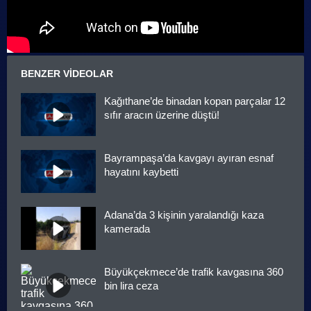
BENZER VIDEOLAR
Kağıthane’de binadan kopan parçalar 12
sıfır aracın üzerine düştü!
Bayrampaşa’da kavgayı ayıran esnaf
hayatını kaybetti
Adana’da 3 kişinin yaralandığı kaza
kamerada
Büyükçekmece’de trafik kavgasına 360
bin lira ceza