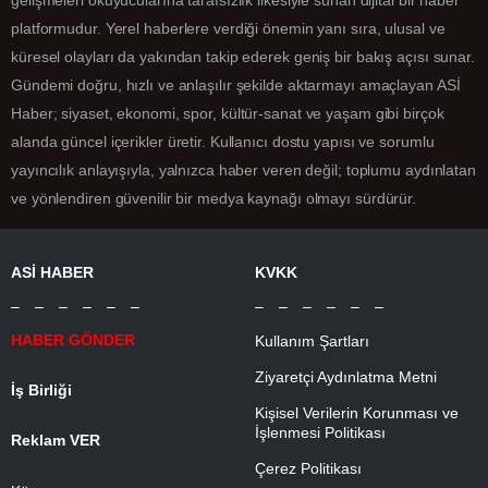
gelişmeleri okuyucularına tarafsızlık ilkesiyle sunan dijital bir haber
platformudur. Yerel haberlere verdiği önemin yanı sıra, ulusal ve
küresel olayları da yakından takip ederek geniş bir bakış açısı sunar.
Gündemi doğru, hızlı ve anlaşılır şekilde aktarmayı amaçlayan ASİ
Haber; siyaset, ekonomi, spor, kültür-sanat ve yaşam gibi birçok
alanda güncel içerikler üretir. Kullanıcı dostu yapısı ve sorumlu
yayıncılık anlayışıyla, yalnızca haber veren değil; toplumu aydınlatan
ve yönlendiren güvenilir bir medya kaynağı olmayı sürdürür.
ASİ HABER
KVKK
– – – – – –
– – – – – –
HABER GÖNDER
Kullanım Şartları
Ziyaretçi Aydınlatma Metni
İş Birliği
Kişisel Verilerin Korunması ve
İşlenmesi Politikası
Reklam VER
Çerez Politikası