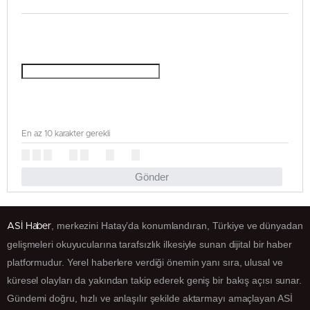
En az 10 karakter gerekli
Gönder
, merkezini Hatay’da konumlandıran, Türkiye ve dünyadan
ASİ Haber
gelişmeleri okuyucularına tarafsızlık ilkesiyle sunan dijital bir haber
platformudur. Yerel haberlere verdiği önemin yanı sıra, ulusal ve
küresel olayları da yakından takip ederek geniş bir bakış açısı sunar.
Gündemi doğru, hızlı ve anlaşılır şekilde aktarmayı amaçlayan ASİ