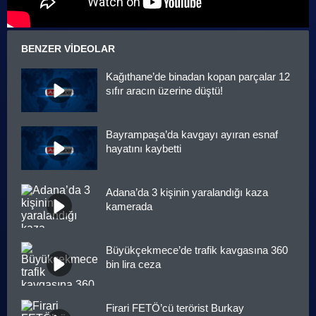
BENZER VIDEOLAR
Kağıthane’de binadan kopan parçalar 12
sıfır aracın üzerine düştü!
Bayrampaşa’da kavgayı ayıran esnaf
hayatını kaybetti
Adana’da 3 kişinin yaralandığı kaza
kamerada
Büyükçekmece’de trafik kavgasına 360
bin lira ceza
Firari FETÖ’cü terörist Burkay