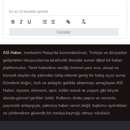
En az 10 karakter gerekli
Gönder
ASİ Haber
, merkezini Hatay’da konumlandıran, Türkiye ve dünyadan
gelişmeleri okuyucularına tarafsızlık ilkesiyle sunan dijital bir haber
platformudur. Yerel haberlere verdiği önemin yanı sıra, ulusal ve
küresel olayları da yakından takip ederek geniş bir bakış açısı sunar.
Gündemi doğru, hızlı ve anlaşılır şekilde aktarmayı amaçlayan ASİ
Haber; siyaset, ekonomi, spor, kültür-sanat ve yaşam gibi birçok
alanda güncel içerikler üretir. Kullanıcı dostu yapısı ve sorumlu
yayıncılık anlayışıyla, yalnızca haber veren değil; toplumu aydınlatan
ve yönlendiren güvenilir bir medya kaynağı olmayı sürdürür.