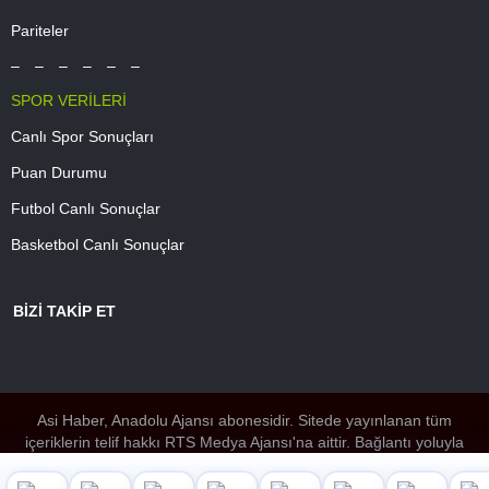
Pariteler
– – – – – –
SPOR VERİLERİ
Canlı Spor Sonuçları
Puan Durumu
Futbol Canlı Sonuçlar
Basketbol Canlı Sonuçlar
BİZİ TAKİP ET
Asi Haber, Anadolu Ajansı abonesidir. Sitede yayınlanan tüm
içeriklerin telif hakkı RTS Medya Ajansı'na aittir. Bağlantı yoluyla
gidilen dış sitelerin içeriğinden Asi Haber sorumlu değildir. Copyright
© 2024 RTS Medya Ajansı.
Web sitemizi kullanarak, çerezleri kabul etmiş olursunuz. Çerezler, site