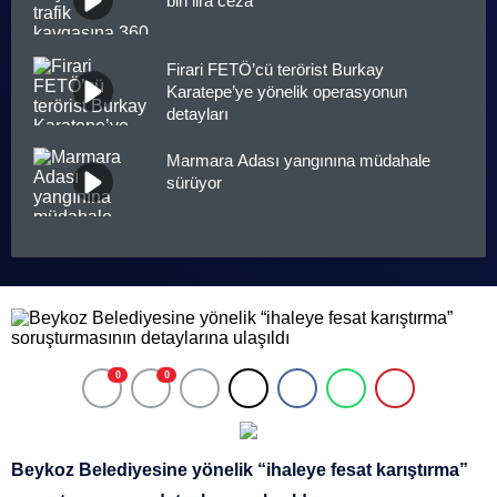
bin lira ceza
Firari FETÖ’cü terörist Burkay
Karatepe’ye yönelik operasyonun
detayları
Marmara Adası yangınına müdahale
sürüyor
0
0
Beykoz Belediyesine yönelik “ihaleye fesat karıştırma”