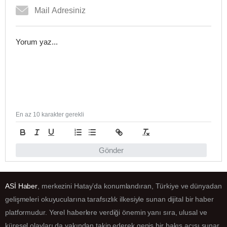
En az 10 karakter gerekli
Gönder
ASİ Haber
, merkezini Hatay’da konumlandıran, Türkiye ve dünyadan
gelişmeleri okuyucularına tarafsızlık ilkesiyle sunan dijital bir haber
platformudur. Yerel haberlere verdiği önemin yanı sıra, ulusal ve
küresel olayları da yakından takip ederek geniş bir bakış açısı sunar.